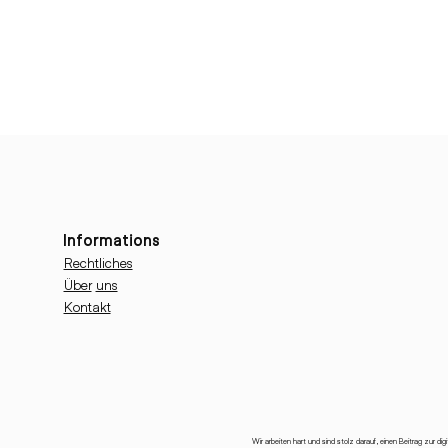
Informations
Rechtliches
Über
uns
Kontakt
Wir arbeiten hart und sind stolz darauf, einen Beitrag zur dig